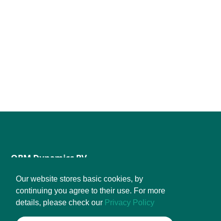
OBM Dynamics BV
Mattenbieslaan 103
Our website stores basic cookies, by
continuing you agree to their use. For more
3452 AD Vleuten
details, please check our
Privacy Policy
The Netherlands