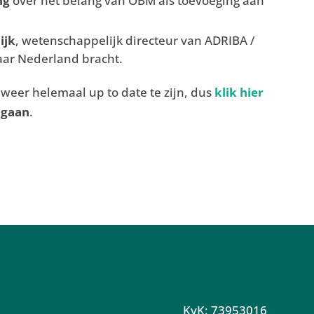
ng
over het belang van OBM als toevoeging aan
ijk
, wetenschappelijk directeur van ADRIBA /
aar Nederland bracht.
weer helemaal up to date te zijn, dus
klik hier
 gaan
.
KvK: 73953016