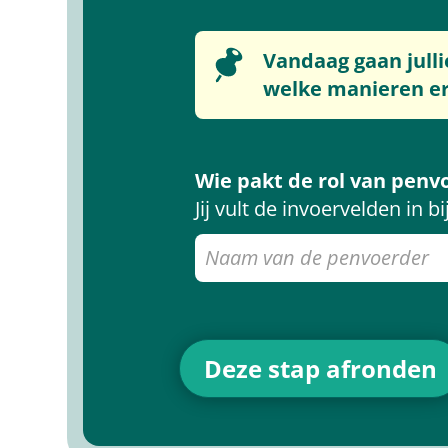
Vandaag gaan jull
welke manieren er 
Wie pakt de rol van pen
Jij vult de invoervelden in bi