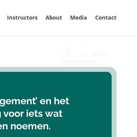
Instructors
About
Media
Contact
4
min
agement’ en het
voor iets wat
en noemen.