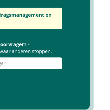
gedragsmanagement en
doorvrager?
*
or waar anderen stoppen.